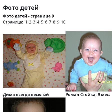
Фото детей
Фото детей - страница 9
Страница:
1
2
3
4
5
6
7
8
9
10
Дима всегда веселый
Роман Стойка, 9 мес.