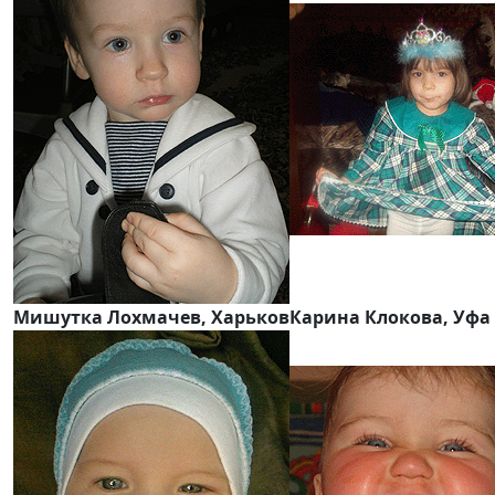
Мишутка Лохмачев, Харьков
Карина Клокова, Уфа